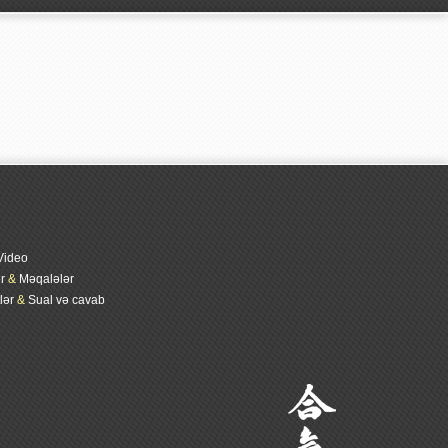
Video
r
&
Məqalələr
lər
&
Sual və cavab