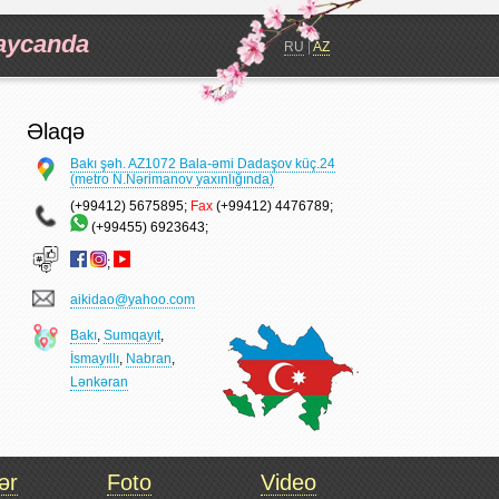
baycanda
RU
|
AZ
Əlaqə
Bakı şəh. AZ1072 Bala-əmi Dadaşov küç.24
(metro N.Nərimanov yaxınlığında)
(+99412) 5675895;
Fax
(+99412) 4476789;
(+99455) 6923643;
;
aikidao@yahoo.com
Bakı
,
Sumqayıt
,
İsmayıllı
,
Nabran
,
Lənkəran
ər
Foto
Video