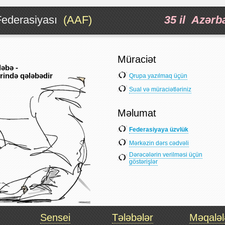
ederasiyası
(AAF)
35 il Azər
Müraciət
ləbə -
rində qələbədir
Qrupa yazılmaq üçün
Sual və müraciətləriniz
Məlumat
Federasiyaya üzvlük
Mərkəzin dərs cədvəli
Dərəcələrin verilməsi üçün
göstərişlər
Sensei
Tələbələr
Məqaləl