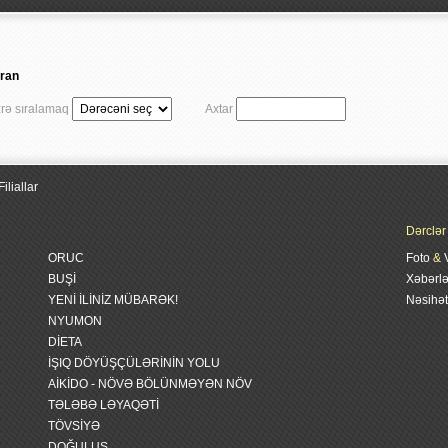
ran
zrə sıralamaq
Axtar
Filiallar
Dərclər
ORUC
Foto
&
BUŞİ
Xəbərlə
YENİ İLİNİZ MÜBARƏK!
Nəsihət
NYUMON
DİETA
İŞIQ DÖYÜŞÇÜLƏRİNİN YOLU
AİKİDO - NÖVƏ BÖLÜNMƏYƏN NÖV
TƏLƏBƏ LƏYAQƏTİ
TÖVSİYƏ
DOĞULUŞ