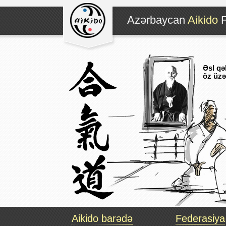
Azərbaycan
Aikido
F
Əsl qə
öz üzə
Aikido barədə
Federasiya