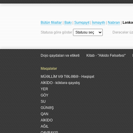
Bütün filiallar
|
Bakı
|
Sumqayıt
|
İsmayıllı
|
Nabran
|
Lənkə
Statusa görə göstər
Dərəcələr ü
Dojo qaydaları və etiketi
Kitab - "Aikido Fəlsəfəsi"
Məqalələr
MÜƏLLİM VƏ TƏLƏBƏ - Həqiqət
AİKİDO - köklərə qayıdış
YER
GÖY
SU
GÜNƏŞ
QAN
AİKİDO
AĞIL
QAVRAYIŞ