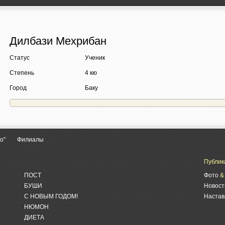
Дилбази Мехрибан
Статус
Ученик
Степень
4 кю
Город
Баку
о"
Филиалы
Публик
ПОСТ
Фото
БУШИ
Новост
С НОВЫМ ГОДОМ!
Настав
НЮМОН
ДИЕТА