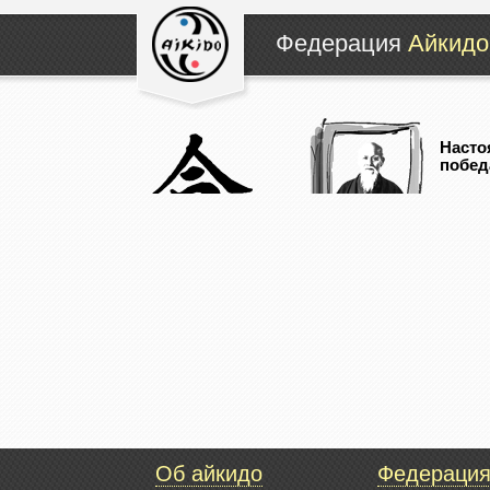
Федерация
Айкидо
Насто
побед
Об айкидо
Федераци