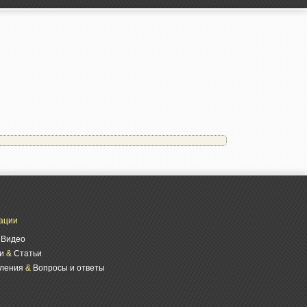
ации
&
Видео
и
&
Статьи
ления
&
Вопросы и ответы