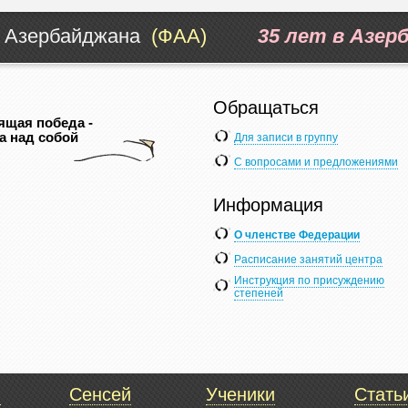
Азербайджана
(ФАА)
35 лет в Азер
Обращаться
ящая победа -
а над собой
Для записи в группу
С вопросами и предложениями
Информация
О членстве Федерации
Расписание занятий центра
Инструкция по присуждению
степеней
я
Сенсей
Ученики
Стать