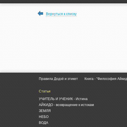
Вернуться к списку
Правила Додзё и этикет
Книга - "Философия Айкид
Статьи
УЧИТЕЛЬ И УЧЕНИК - Истина
АЙКИДО - возвращение к истокам
ЗЕМЛЯ
НЕБО
ВОДА