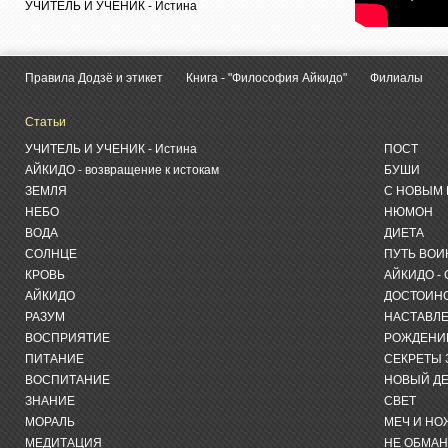
УЧИТЕЛЬ И УЧЕНИК - Истина
Правила Додзё и этикет
Книга - "Философия Айкидо"
Филиалы
Статьи
УЧИТЕЛЬ И УЧЕНИК - Истина
ПОСТ
АЙКИДО - возвращение к истокам
БУШИ
ЗЕМЛЯ
С НОВЫМ 
НЕБО
НЮМОН
ВОДА
ДИЕТА
СОЛНЦЕ
ПУТЬ ВОИ
КРОВЬ
АЙКИДО -
АЙКИДО
ДОСТОИНС
РАЗУМ
НАСТАВЛ
ВОСПРИЯТИЕ
РОЖДЕНИ
ПИТАНИЕ
СЕКРЕТЫ 
ВОСПИТАНИЕ
НОВЫЙ Д
ЗНАНИЕ
СВЕТ
МОРАЛЬ
МЕЧ И Н
МЕДИТАЦИЯ
НЕ ОБМА