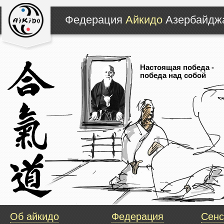
Федерация
Айкидо
Азербайд
Настоящая победа -
победа над собой
Об айкидо
Федерация
Сенс